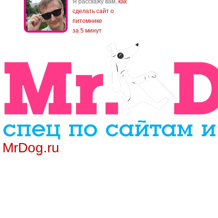
Я расскажу вам,
как
сделать сайт о
питомнике
за 5 минут
MrDog.ru